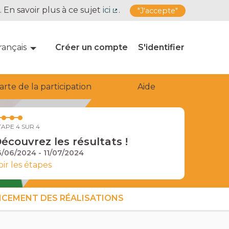
. En savoir plus à ce sujet
ici
.
"J'accepte"
(Lien externe)
rançais
Choose language
Choisir la langue
Créer un compte
S'identifier
arte de la participation
Aide
TAPE 4 SUR 4
écouvrez les résultats !
6/06/2024 - 11/07/2024
oir les étapes
CEMENT DES RÉALISATIONS