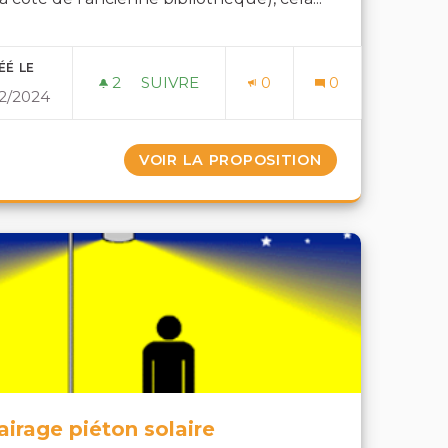
ÉÉ LE
2
2 ABONNÉS
SUIVRE
0
0
2/2024
ERS DYONISIENS
BOITE À LIRE (DONS)
 POUR TOUS LES RIDERS DYONISIENS
VOIR LA PROPOSITION
BOITE À LIRE (
airage piéton solaire