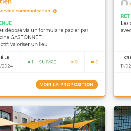
tien
Service communication
RET
ENUE
Les 
et déposé via un formulaire papier par
avec
ncine GASTONNET.
tif: Valoriser un lieu...
É LE
CRÉ
1
1 ABONNÉ
SUIVRE
0
0
2/2024
11/0
UN PETIT COIN DE FRAICHEUR À GRA
VOIR LA PROPOSITION
UN PETIT COIN