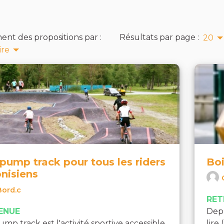
ent des propositions par :
Résultats par page :
20
ire
pump track pour tous les riders
Boi
nisiens
Bord.c
RET
ENUE
Depu
ump track est l'activité sportive accessible
lire