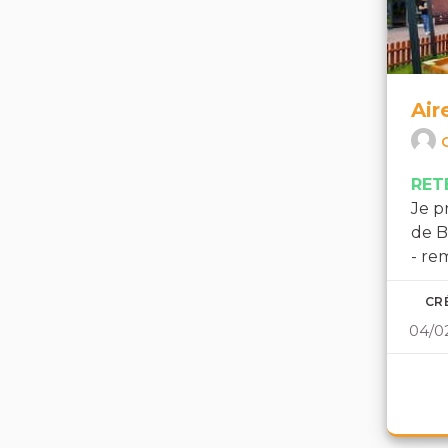
Air
RET
Je p
de B
- re
CR
04/0