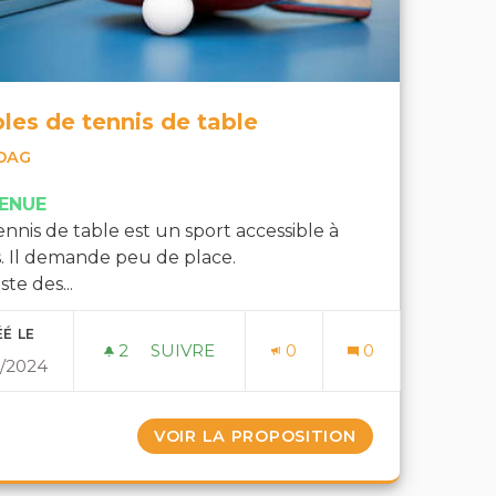
les de tennis de table
DAG
ENUE
ennis de table est un sport accessible à
. Il demande peu de place.
iste des...
É LE
2
2 ABONNÉS
SUIVRE
0
0
2/2024
TABLES DE TENNIS DE TABLE
OMA
VOIR LA PROPOSITION
TABLES DE TEN