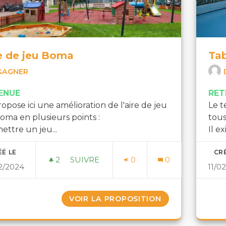
e de jeu Boma
Tab
GAGNER
ENUE
RET
ropose ici une amélioration de l'aire de jeu
Le t
oma en plusieurs points :
tous
mettre un jeu...
Il ex
ÉÉ LE
CRÉ
2
2 ABONNÉS
SUIVRE
0
0
2/2024
11/0
AIRE DE JEU BOMA
VOIR LA PROPOSITION
AIRE DE JEU B