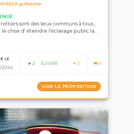
VIGREUX guillaume
ENUE
trottoirs sont des lieux communs à tous ,
 le choix d' éteindre l'éclairage public la...
É LE
2
2 ABONNÉS
SUIVRE
0
0
2/2024
TIEN
ÉCLAIRAGE PIÉTON SOLAIRE
 DE FRAICHEUR À GRATIEN
VOIR LA PROPOSITION
ÉCLAIRAGE PIÉ