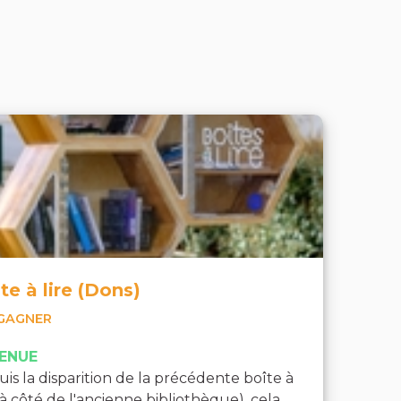
te à lire (Dons)
GAGNER
ENUE
is la disparition de la précédente boîte à
 (à côté de l'ancienne bibliothèque), cela...