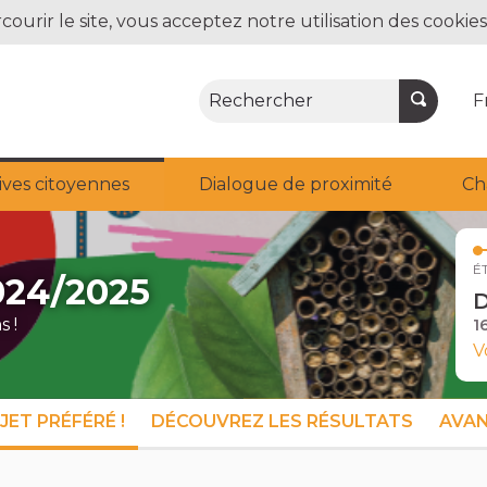
courir le site, vous acceptez notre utilisation des cookies
Rechercher
F
tives citoyennes
Dialogue de proximité
Ch
É
2024/2025
D
 !
1
V
ET PRÉFÉRÉ !
DÉCOUVREZ LES RÉSULTATS
AVAN