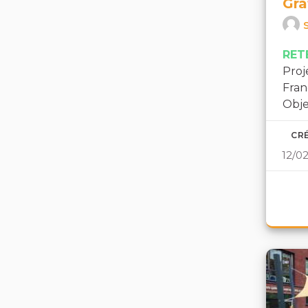
Gra
RET
Proj
Fra
Objec
CRÉ
12/0