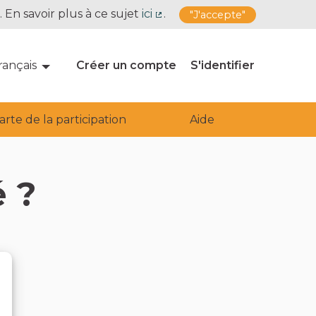
. En savoir plus à ce sujet
ici
.
"J'accepte"
(Lien externe)
rançais
Choose language
Choisir la langue
Créer un compte
S'identifier
arte de la participation
Aide
 ?