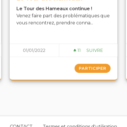
Le Tour des Hameaux continue !
Venez faire part des problématiques que
vous rencontrez, prendre conna...
01/01/2022
11
11 ABONNÉS
SUIVRE
NICIPAL DES ENFANTS
LE TOUR DES H
PARTICIPER
CONTACT
Termes et conditions d'utilisation