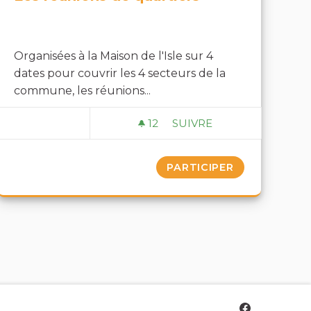
Organisées à la Maison de l'Isle sur 4
dates pour couvrir les 4 secteurs de la
commune, les réunions...
12
12 ABONNÉS
SUIVRE
AMEAUX
LES RÉUNIONS DE QUAR
PARTICIPER
Saint Denis 