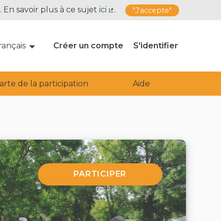
. En savoir plus à ce sujet
ici
.
"J'accepte"
(Lien externe)
rançais
Choose language
Choisir la langue
Créer un compte
S'identifier
arte de la participation
Aide
PARTICIPER