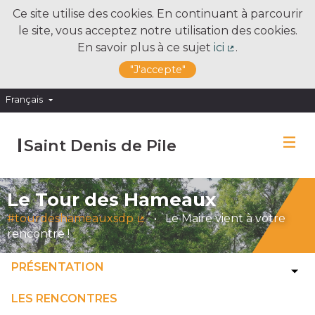
Ce site utilise des cookies. En continuant à parcourir
le site, vous acceptez notre utilisation des cookies.
En savoir plus à ce sujet
ici
.
(Lien externe)
"J'accepte"
Français
Choose language
Choisir la langue
Saint Denis de Pile
Le Tour des Hameaux
#tourdeshameauxsdp
Le Maire vient à votre
(Lien externe)
rencontre !
PRÉSENTATION
LES RENCONTRES